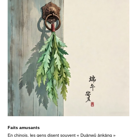
Faits amusants
En chinois, les gens disent souvent « Duānwǔ ānkāng »