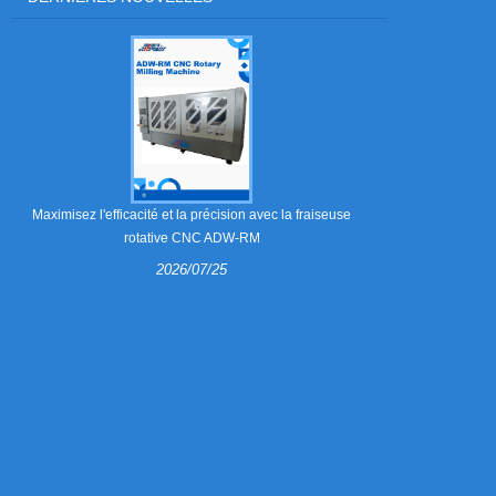
Que sont les g
Maximisez l'efficacité et la précision avec la fraiseuse
rotative CNC ADW-RM
2026/07/25
Les griffes
essentiels d
pliants et des
explique co
fabriquées, que
plus en plus 
choisissen
automatique 
précision, rédui